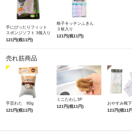
格子キッチンふきん
手にぴったりフィット
３枚入り
スポンジソフト 3個入り
121円(税11円)
121円(税11円)
売れ筋商品
ミニたわし3P
手芸わた 80g
おやすみ靴下
121円(税11円)
121円(税11円)
121円(税11円