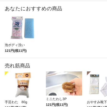
あなたにおすすめの商品
泡ボディ洗い
121円(税11円)
売れ筋商品
ミニたわし3P
手芸わた 80g
おやすみ靴下
121円(税11円)