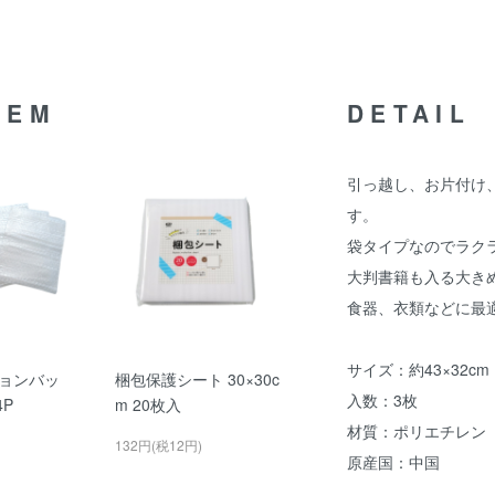
TEM
DETAIL
引っ越し、お片付け
す。
袋タイプなのでラク
大判書籍も入る大き
食器、衣類などに最
サイズ：約43×32cm
ョンバッ
梱包保護シート 30×30c
入数：3枚
4P
m 20枚入
材質：ポリエチレン
132円(税12円)
原産国：中国