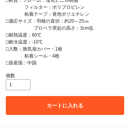
□材質：フレーム：塩化ビニル樹脂
フィルター：ポリプロピレン
粘着テープ：発泡ポリエチレン
□適応サイズ：羽根の直径：約20～25㎝
プロペラ突起の高さ：3cm迄
□耐熱温度：60℃
□耐冷温度：-10℃
□入数：換気扇カバー・1枚
粘着シール・4枚
□原産国：中国
個数
カートに入れる