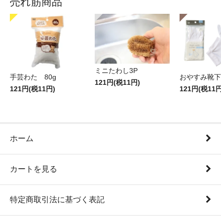
売れ筋商品
ミニたわし3P
手芸わた 80g
おやすみ靴下
121円(税11円)
121円(税11円)
121円(税11円
ホーム
カートを見る
特定商取引法に基づく表記