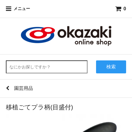
0
メニュー
検索
園芸用品
移植ごてプラ柄(目盛付)