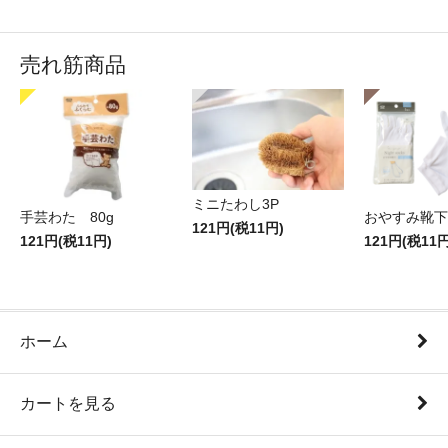
売れ筋商品
ミニたわし3P
手芸わた 80g
おやすみ靴下
121円(税11円)
121円(税11円)
121円(税11円
ホーム
カートを見る