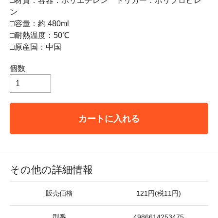
□材質：容器：ポリエチレン トリガー：ポリプロピレ
ン
□容量：約 480ml
□耐熱温度：50℃
□原産国：中国
個数
カートに入れる
その他の詳細情報
販売価格
121円(税11円)
型番
4986614253475