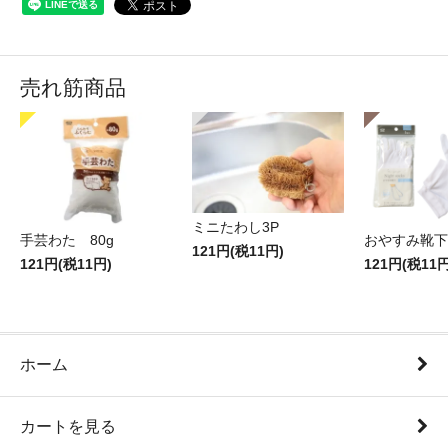
売れ筋商品
ミニたわし3P
手芸わた 80g
おやすみ靴下
121円(税11円)
121円(税11円)
121円(税11円
ホーム
カートを見る