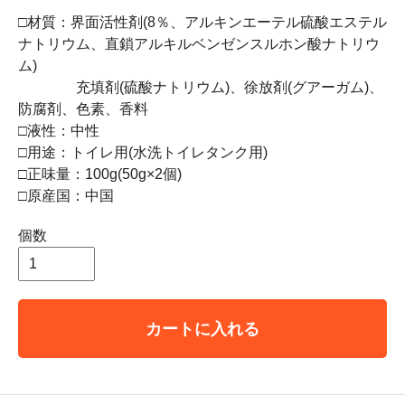
□材質：界面活性剤(8％、アルキンエーテル硫酸エステル
ナトリウム、直鎖アルキルベンゼンスルホン酸ナトリウ
ム)
充填剤(硫酸ナトリウム)、徐放剤(グアーガム)、
防腐剤、色素、香料
□液性：中性
□用途：トイレ用(水洗トイレタンク用)
□正味量：100g(50g×2個)
□原産国：中国
個数
カートに入れる