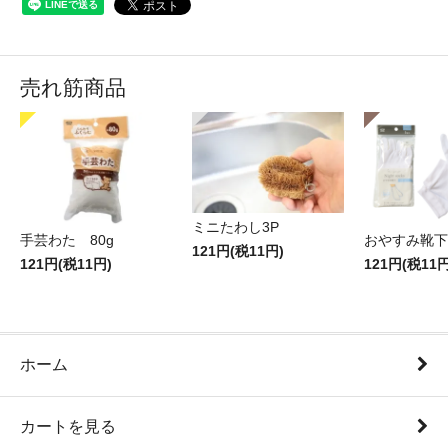
売れ筋商品
ミニたわし3P
手芸わた 80g
おやすみ靴下
121円(税11円)
121円(税11円)
121円(税11円
ホーム
カートを見る