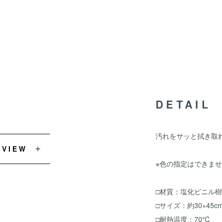
DETAIL
汚れをサッと拭き取
EVIEW
※色の指定はできま
□材質：塩化ビニル
□サイズ：約30×45c
□耐熱温度：70℃