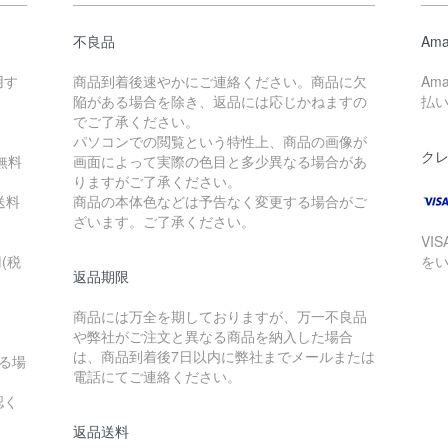
不良品
Ama
用す
商品到着後速やかにご連絡ください。商品に欠
Am
陥がある場合を除き、返品には応じかねますの
払
。
でご了承ください。
パソコンでの閲覧という特性上、商品の画像が
ク
無料
画面によって実際の色目と多少異なる場合があ
りますがご了承ください。
送料
商品の本体色などは予告なく変更する場合がご
ざいます。ご了承ください。
VI
(税
を
返品期限
商品には万全を期しておりますが、万一不良品
や弊社がご注文と異なる商品を納入した場合
は、商品到着後7日以内に弊社までメールまたは
る場
電話にてご連絡ください。
認く
返品送料