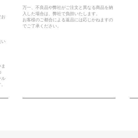
万一、不良品や弊社がご注文と異なる商品を納
入した場合は、弊社で負担いたします。
でお
お客様のご都合による返品には応じかねますの
でご了承ください。
良い
いま
の
ール
す。