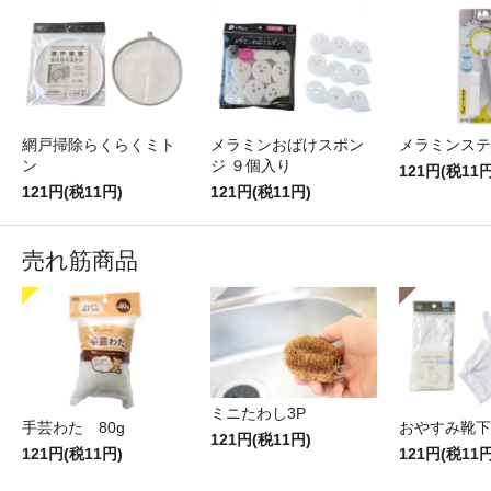
網戸掃除らくらくミト
メラミンおばけスポン
メラミンステ
ン
ジ ９個入り
121円(税11円
121円(税11円)
121円(税11円)
売れ筋商品
ミニたわし3P
手芸わた 80g
おやすみ靴下
121円(税11円)
121円(税11円)
121円(税11円