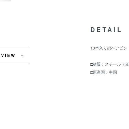
DETAIL
10本入りのヘアピン
EVIEW
□材質：スチール（
□原産国：中国