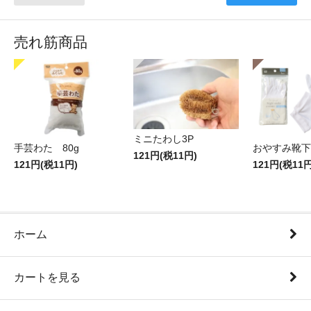
売れ筋商品
ミニたわし3P
手芸わた 80g
おやすみ靴下
121円(税11円)
121円(税11円)
121円(税11円
ホーム
カートを見る