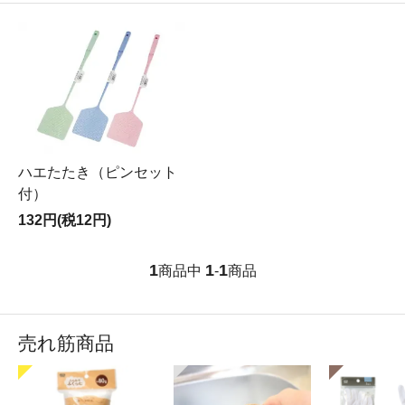
ハエたたき（ピンセット
付）
132円(税12円)
1
1
1
商品中
-
商品
売れ筋商品