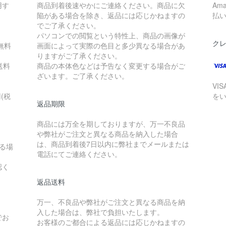
用す
商品到着後速やかにご連絡ください。商品に欠
Am
陥がある場合を除き、返品には応じかねますの
払
。
でご了承ください。
パソコンでの閲覧という特性上、商品の画像が
ク
無料
画面によって実際の色目と多少異なる場合があ
りますがご了承ください。
送料
商品の本体色などは予告なく変更する場合がご
ざいます。ご了承ください。
VI
(税
を
返品期限
商品には万全を期しておりますが、万一不良品
や弊社がご注文と異なる商品を納入した場合
は、商品到着後7日以内に弊社までメールまたは
る場
電話にてご連絡ください。
認く
返品送料
万一、不良品や弊社がご注文と異なる商品を納
入した場合は、弊社で負担いたします。
でお
お客様のご都合による返品には応じかねますの